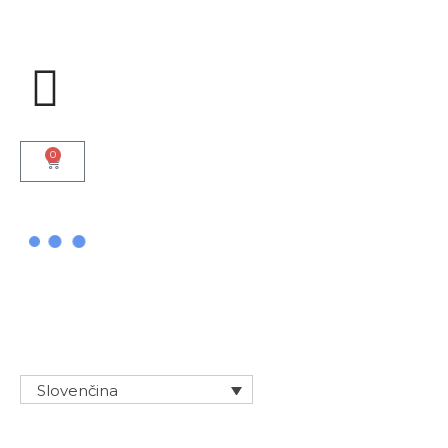
Preskočiť
na
obsah
0
bankovky
Slovenčina