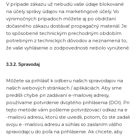
V prípade zákazu už nebudú vaše údaje blokované
na účely správy údajov na marketingové účely. Vo
výnimočných prípadoch môžete aj po obdržaní
dočasného zákazu dostávať propagačný materiál. Je
to spôsobené technickým prechodným obdobím
potrebným z technických dôvodov a neznamená to,
že vaše vyhlásenie o zodpovednosti nebolo vynútené.
3.3.2. Spravodaj
Môžete sa prihlásiť k odberu našich spravodajov na
našich webových stránkach / aplikáciách. Aby sme
predišli chybe pri zadávaní e-mailovej adresy,
používame potvrdenie dvojitého prihlásenia (DOI). Pri
tejto metóde vám pošleme potvrdzovací odkaz na e
-mailovú adresu, ktorú ste uviedli, potom, čo ste zadali
svoju e -mailovú adresu a súhlas so zaslaním vášho
spravodajcu do poľa na prihlásenie. Ak chcete, aby