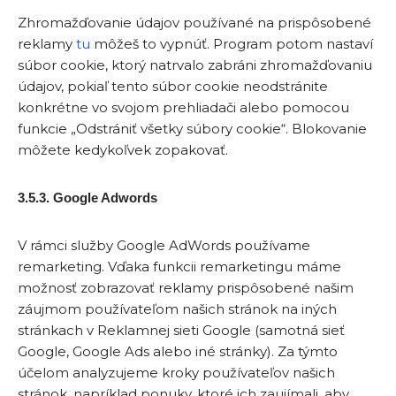
Zhromažďovanie údajov používané na prispôsobené
reklamy
tu
môžeš to vypnúť. Program potom nastaví
súbor cookie, ktorý natrvalo zabráni zhromažďovaniu
údajov, pokiaľ tento súbor cookie neodstránite
konkrétne vo svojom prehliadači alebo pomocou
funkcie „Odstrániť všetky súbory cookie“. Blokovanie
môžete kedykoľvek zopakovať.
3.5.3. Google Adwords
V rámci služby Google AdWords používame
remarketing. Vďaka funkcii remarketingu máme
možnosť zobrazovať reklamy prispôsobené našim
záujmom používateľom našich stránok na iných
stránkach v Reklamnej sieti Google (samotná sieť
Google, Google Ads alebo iné stránky). Za týmto
účelom analyzujeme kroky používateľov našich
stránok, napríklad ponuky, ktoré ich zaujímali, aby