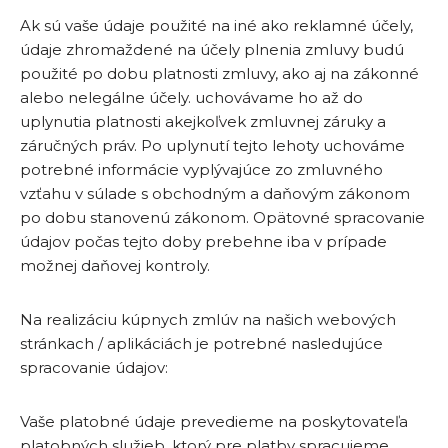
Ak sú vaše údaje použité na iné ako reklamné účely,
údaje zhromaždené na účely plnenia zmluvy budú
použité po dobu platnosti zmluvy, ako aj na zákonné
alebo nelegálne účely. uchovávame ho až do
uplynutia platnosti akejkoľvek zmluvnej záruky a
záručných práv. Po uplynutí tejto lehoty uchováme
potrebné informácie vyplývajúce zo zmluvného
vzťahu v súlade s obchodným a daňovým zákonom
po dobu stanovenú zákonom. Opätovné spracovanie
údajov počas tejto doby prebehne iba v prípade
možnej daňovej kontroly.
Na realizáciu kúpnych zmlúv na našich webových
stránkach / aplikáciách je potrebné nasledujúce
spracovanie údajov:
Vaše platobné údaje prevedieme na poskytovateľa
platobných služieb, ktorý pre platby spracujeme.