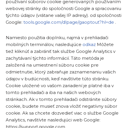
používaní súborov cookie generovaných používaním
webovej stránky do spoločnosti Google a spracovaniu
týchto údajov (vrátane vašej IP adresy). od spoločnosti
Google:
tools.google.com/dlpage/gaoptout?hl=de
.
Namiesto použitia doplnku, najmä v prehliadači
mobilných terminálov, nasledujúce
odkaz
Môžete
tiež kliknúť a zabrániť tak službe Google Analytics v
zachytávaní týchto informácií. Táto metóda je
založená na umiestnení súboru cookie pre
odmietnutie, ktorý zabraňuje zaznamenaniu vašich
údajov v budúcnosti, keď navštívite túto stránku.
Cookie uložené vo vašom zariadení je platné iba v
tomto prehliadači a iba na našich webových
stránkach. Ak v tomto prehliadači odstránite súbory
cookie, budete musieť znova vložiť negatívny súbor
cookie. Ak sa chcete dozvedieť viac o službe Google
Analytics, navštívte nasledujúci web Google:
https://support.google.com