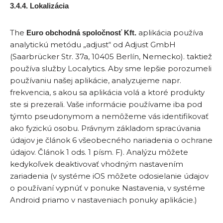
3.4.4. Lokalizácia
The
aplikácia používa
Euro obchodná spoločnosť Kft.
analytickú metódu „adjust“ od Adjust GmbH
(Saarbrücker Str. 37a, 10405 Berlín, Nemecko). taktiež
používa služby Localytics. Aby sme lepšie porozumeli
používaniu našej aplikácie, analyzujeme napr.
frekvencia, s akou sa aplikácia volá a ktoré produkty
ste si prezerali. Vaše informácie používame iba pod
týmto pseudonymom a nemôžeme vás identifikovať
ako fyzickú osobu. Právnym základom spracúvania
údajov je článok 6 všeobecného nariadenia o ochrane
údajov. Článok 1 ods. 1 písm. F). Analýzu môžete
kedykoľvek deaktivovať vhodným nastavením
zariadenia (v systéme iOS môžete odosielanie údajov
o používaní vypnúť v ponuke Nastavenia, v systéme
Android priamo v nastaveniach ponuky aplikácie.)