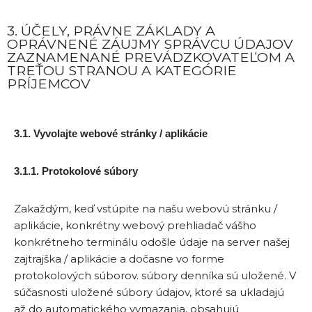
3. ÚČELY, PRÁVNE ZÁKLADY A
OPRÁVNENÉ ZÁUJMY SPRÁVCU ÚDAJOV
ZAZNAMENANÉ PREVÁDZKOVATEĽOM A
TREŤOU STRANOU A KATEGÓRIE
PRÍJEMCOV
3.1. Vyvolajte webové stránky / aplikácie
3.1.1. Protokolové súbory
Zakaždým, keď vstúpite na našu webovú stránku /
aplikácie, konkrétny webový prehliadač vášho
konkrétneho terminálu odošle údaje na server našej
zajtrajška / aplikácie a dočasne vo forme
protokolových súborov. súbory denníka sú uložené. V
súčasnosti uložené súbory údajov, ktoré sa ukladajú
až do automatického vymazania, obsahujú