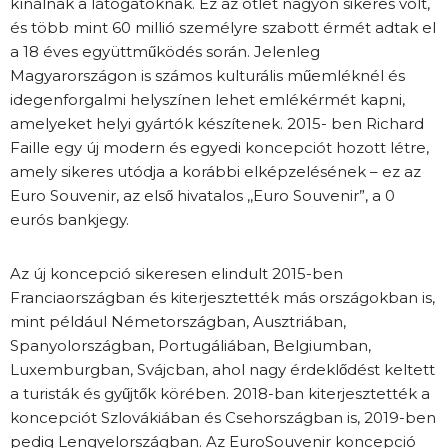
kínálnak a látogatóknak. Ez az ötlet nagyon sikeres volt,
és több mint 60 millió személyre szabott érmét adtak el
a 18 éves együttműködés során. Jelenleg
Magyarországon is számos kulturális műemléknél és
idegenforgalmi helyszínen lehet emlékérmét kapni,
amelyeket helyi gyártók készítenek. 2015- ben Richard
Faille egy új modern és egyedi koncepciót hozott létre,
amely sikeres utódja a korábbi elképzelésének – ez az
Euro Souvenir, az első hivatalos ,,Euro Souvenir”, a 0
eurós bankjegy.
Az új koncepció sikeresen elindult 2015-ben
Franciaországban és kiterjesztették más országokban is,
mint például Németországban, Ausztriában,
Spanyolországban, Portugáliában, Belgiumban,
Luxemburgban, Svájcban, ahol nagy érdeklődést keltett
a turisták és gyűjtők körében. 2018-ban kiterjesztették a
koncepciót Szlovákiában és Csehországban is, 2019-ben
pedig Lengyelországban. Az EuroSouvenir koncepció