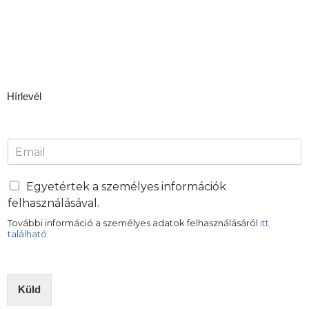
Hírlevél
E
m
a
i
Egyetértek a személyes információk
l
felhasználásával.
*
További információ a személyes adatok felhasználásáról
itt
található.
Küld