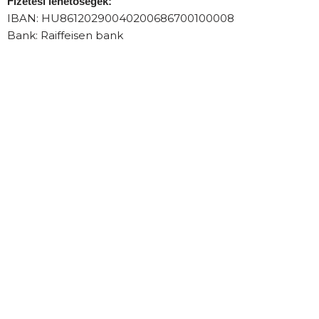
Fizetési lehetőségek:
IBAN: HU86120290040200686700100008
Bank: Raiffeisen bank