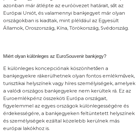
azonban már átlépte az euróövezet határait, sőt az
Európai Uniót, és valamennyi bankjegyet már olyan
országokban is kiadtak, mint pléldául az Egyesült
Államok, Oroszország, Kína, Törökország, Svédország.
Miért olyan különleges az EuroSouvenir bankjegy?
E különleges koncepciónak köszönhetően a
bankjegyekre rákerülhetnek olyan fontos emlékművek,
turisztikai helyszínek vagy híres személyiségek, amelyek
a valódi országos bankjegyekre nem kerültek rá. Ez az
Euroemlékpénz összeköti Európa országait,
figyelemmel az egyes országok különlegességére és
érdekességére, a bankjegyeken feltüntetett helyszínek
és személyiségek ezáltal közelebb kerülnek más
európai lakókhoz is.