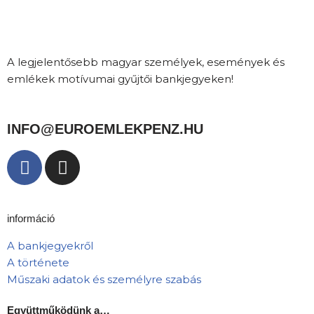
A legjelentősebb magyar személyek, események és
emlékek motívumai gyűjtői bankjegyeken!
INFO@EUROEMLEKPENZ.HU
információ
A bankjegyekről
A története
Műszaki adatok és személyre szabás
Együttműködünk a…