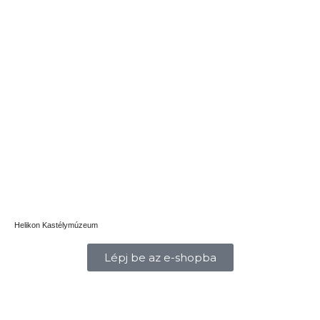
Helikon Kastélymúzeum
Lépj be az e-shopba