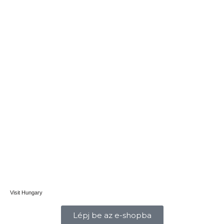
Visit Hungary
Lépj be az e-shopba