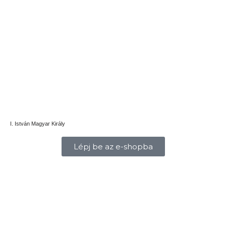
I. István Magyar Király
Lépj be az e-shopba