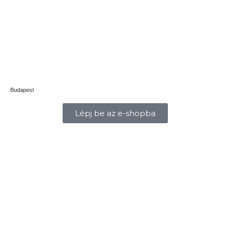
Budapest
Lépj be az e-shopba