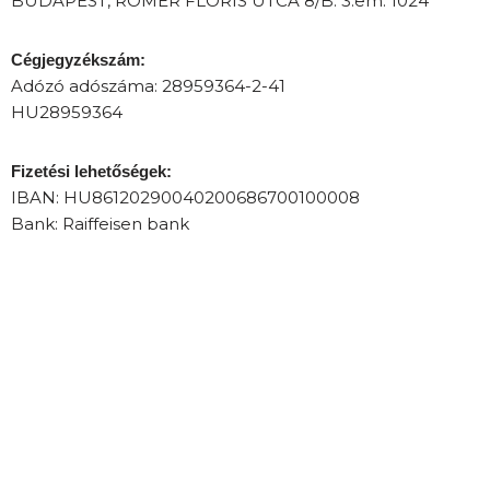
BUDAPEST, RÓMER FLÓRIS UTCA 8/B. 3.em. 1024
Cégjegyzékszám:
Adózó adószáma: 28959364-2-41
HU28959364
Fizetési lehetőségek:
IBAN: HU86120290040200686700100008
Bank: Raiffeisen bank