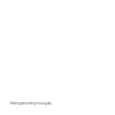
Metszetmélymonyás