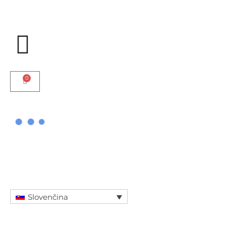
Preskočiť
na
obsah
0
bankovky
Slovenčina