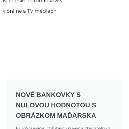
Maďarské eurobankovky
v online a TV médiách
NOVÉ BANKOVKY S
NULOVOU HODNOTOU S
OBRÁZKOM MAĎARSKA
EuroSouvenir, obľúbený suvenír zberateľov a