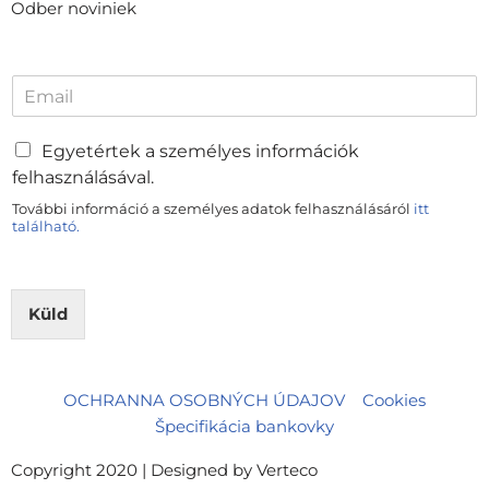
Odber noviniek
E
m
a
i
Egyetértek a személyes információk
l
felhasználásával.
*
További információ a személyes adatok felhasználásáról
itt
található.
Küld
OCHRANNA OSOBNÝCH ÚDAJOV
Cookies
Špecifikácia bankovky
Copyright 2020 |
Designed by Verteco