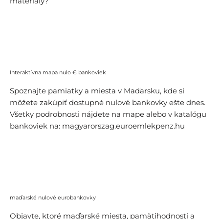
materiály?
Vedieť viac
Interaktívna mapa nulo € bankoviek
Spoznajte pamiatky a miesta v Maďarsku, kde si
môžete zakúpiť dostupné nulové bankovky ešte dnes.
Všetky podrobnosti nájdete na mape alebo v katalógu
bankoviek na: magyarorszag.euroemlekpenz.hu
Otvoriť mapu
maďarské nulové eurobankovky
Objavte, ktoré maďarské miesta, pamätihodnosti a