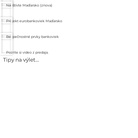
Navštívte Maďarsko (znova)
Projekt eurobankoviek Maďarsko
Bezpečnostné prvky bankoviek
Pozrite si video z predaja.
Tipy na výlet...
Hrad Festetics
Domov rodiny Festetics
Prečítajte si viac