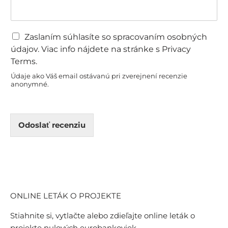
g
r
a
p
C
Zaslaním súhlasíte so spracovaním osobných
h
h
údajov. Viac info nájdete na stránke s Privacy
T
e
Terms.
e
c
x
k
Údaje ako Váš email ostávanú pri zverejnení recenzie
anonymné.
t
b
o
x
e
Odoslať recenziu
s
ONLINE LETÁK O PROJEKTE
Stiahnite si, vytlačte alebo zdieľajte online leták o
projekte nulových eurobankoviek.