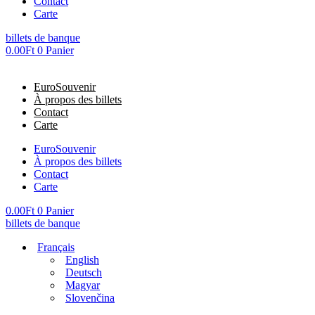
Contact
Carte
billets de banque
0.00
Ft
0
Panier
EuroSouvenir
À propos des billets
Contact
Carte
EuroSouvenir
À propos des billets
Contact
Carte
0.00
Ft
0
Panier
billets de banque
Français
English
Deutsch
Magyar
Slovenčina