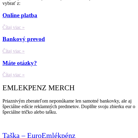
vybrať z:
Online platba
Čítaj viac »
Bankový prevod
Čítaj viac »
Máte otázky?
Čítaj viac »
EMLEKPENZ MERCH
Priaznivým zberateľom neponúkame len samotné bankovky, ale aj
špeciálne edície reklamných predmetov. Doplňte svoju zbierku eur o
špeciálne tričko alebo tašku.
Taška – EuroEmlékpénz