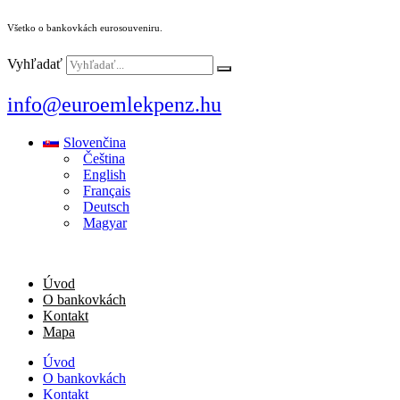
Všetko o bankovkách eurosouveniru.
Vyhľadať
info@euroemlekpenz.hu
Slovenčina
Čeština
English
Français
Deutsch
Magyar
Úvod
O bankovkách
Kontakt
Mapa
Úvod
O bankovkách
Kontakt