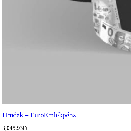
Hrnček – EuroEmlékpénz
3,045.93
Ft