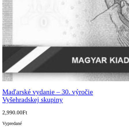
Maďarské vydanie – 30. výročie
Vyšehradskej skupiny
2,990.00
Ft
Vypredané