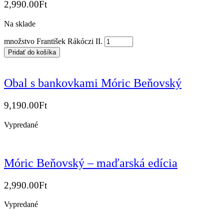
2,990.00
Ft
Na sklade
množstvo František Rákóczi II.
Pridať do košíka
Obal s bankovkami Móric Beňovský
9,190.00
Ft
Vypredané
Móric Beňovský – maďarská edícia
2,990.00
Ft
Vypredané