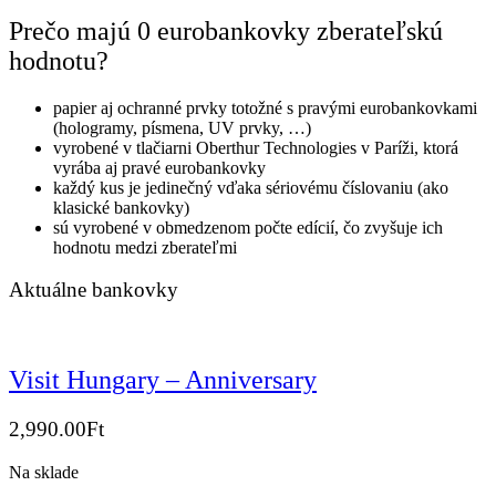
Prečo majú 0 eurobankovky zberateľskú
hodnotu?
papier aj ochranné prvky totožné s pravými eurobankovkami
(hologramy, písmena, UV prvky, …)
vyrobené v tlačiarni Oberthur Technologies v Paríži, ktorá
vyrába aj pravé eurobankovky
každý kus je jedinečný vďaka sériovému číslovaniu (ako
klasické bankovky)
sú vyrobené v obmedzenom počte edícií, čo zvyšuje ich
hodnotu medzi zberateľmi
Aktuálne bankovky
Visit Hungary – Anniversary
2,990.00
Ft
Na sklade