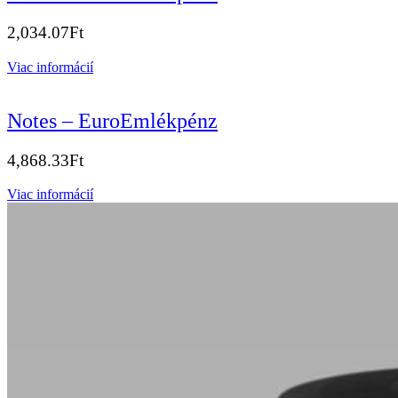
2,034.07
Ft
Viac informácií
Notes – EuroEmlékpénz
4,868.33
Ft
Viac informácií