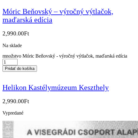
Móric Beňovský – výročný výtlačok,
maďarská edícia
2,990.00
Ft
Na sklade
množstvo Móric Beňovský - výročný výtlačok, maďarská edícia
Pridať do košíka
Helikon Kastélymúzeum Keszthely
2,990.00
Ft
Vypredané