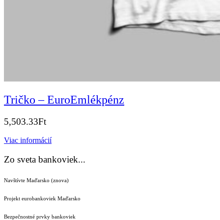
Tričko – EuroEmlékpénz
5,503.33
Ft
Viac informácií
Zo sveta bankoviek...
Navštívte Maďarsko (znova)
Projekt eurobankoviek Maďarsko
Bezpečnostné prvky bankoviek