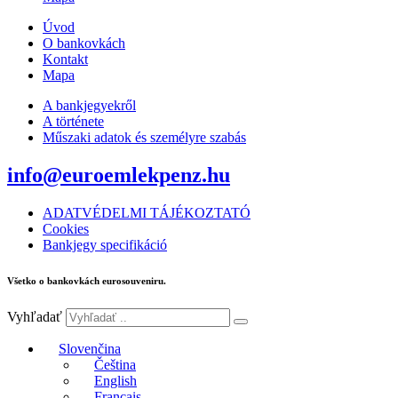
Úvod
O bankovkách
Kontakt
Mapa
A bankjegyekről
A története
Műszaki adatok és személyre szabás
info@euroemlekpenz.hu
ADATVÉDELMI TÁJÉKOZTATÓ
Cookies
Bankjegy specifikáció
Všetko o bankovkách eurosouveniru.
Vyhľadať
Slovenčina
Čeština
English
Français