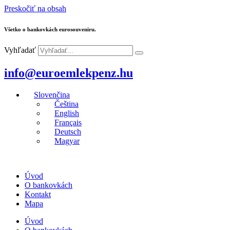
Preskočiť na obsah
Všetko o bankovkách eurosouveniru.
Vyhľadať
info@euroemlekpenz.hu
Slovenčina
Čeština
English
Français
Deutsch
Magyar
Úvod
O bankovkách
Kontakt
Mapa
Úvod