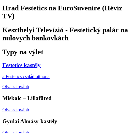
Hrad Festetics na EuroSuveníre (Hévíz
TV)
Keszthelyi Televízió - Festetický palác na
nulových bankovkách
Typy na výlet
Festetics kastély
a Festetics család otthona
Olvass tovább
Miskolc – Lillafüred
Olvass tovább
Gyulai Almásy-kastély
Olvass tovább