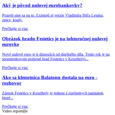
Aký je pôvod nulovej eurobankovky?
Pozreli sme sa na to. Existujú aj verzie Vladimíra Iljiča Lenina,
opice, koaly.
Prečítajte si viac
Obrázok hradu Festetics je na tohtoročnej nulovej
eurovke
Nové nulové euro je k dispozícii od dnešného dňa. Tento rok je na
spomienkovom podujatí hrad Festetics v Keszthelyi...
Prečítajte si viac
Ako sa klenotnica Balatonu dostala na euro -
rozhovor
Zámok Festetics v Keszthely je jednou z európskych pamiatok,
ktoré...
Prečítajte si viac
Video reportáže