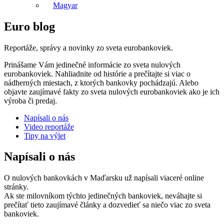
Magyar
Euro blog
Reportáže, správy a novinky zo sveta eurobankoviek.
Prinášame Vám jedinečné informácie zo sveta nulových
eurobankoviek. Nahliadnite od histórie a prečítajte si viac o
nádherných miestach, z ktorých bankovky pochádzajú. Alebo
objavte zaujímavé fakty zo sveta nulových eurobankoviek ako je ich
výroba či predaj.
Napísali o nás
Video reportáže
Tipy na výlet
Napísali o nás
O nulových bankovkách v Maďarsku už napísali viaceré online
stránky.
Ak ste milovníkom týchto jedinečných bankoviek, neváhajte si
prečítať tieto zaujímavé články a dozvedieť sa niečo viac zo sveta
bankoviek.