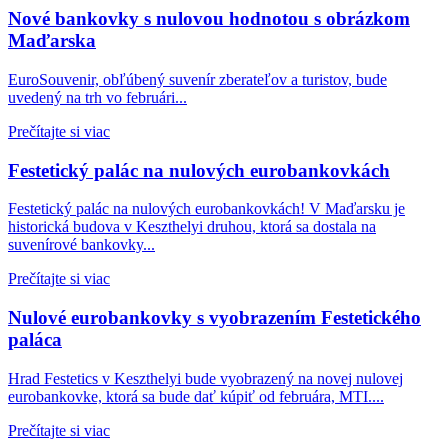
Nové bankovky s nulovou hodnotou s obrázkom
Maďarska
EuroSouvenir, obľúbený suvenír zberateľov a turistov, bude
uvedený na trh vo februári...
Prečítajte si viac
Festetický palác na nulových eurobankovkách
Festetický palác na nulových eurobankovkách! V Maďarsku je
historická budova v Keszthelyi druhou, ktorá sa dostala na
suvenírové bankovky...
Prečítajte si viac
Nulové eurobankovky s vyobrazením Festetického
paláca
Hrad Festetics v Keszthelyi bude vyobrazený na novej nulovej
eurobankovke, ktorá sa bude dať kúpiť od februára, MTI....
Prečítajte si viac