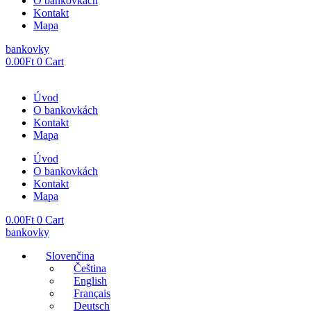
O bankovkách
Kontakt
Mapa
bankovky
0.00
Ft
0
Cart
Úvod
O bankovkách
Kontakt
Mapa
Úvod
O bankovkách
Kontakt
Mapa
0.00
Ft
0
Cart
bankovky
Slovenčina
Čeština
English
Français
Deutsch