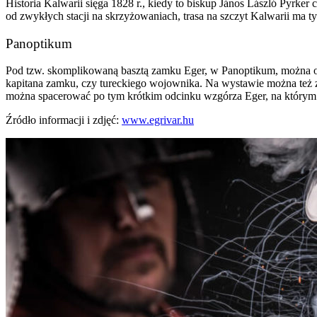
Historia Kalwarii sięga 1828 r., kiedy to biskup János László Pyrk
od zwykłych stacji na skrzyżowaniach, trasa na szczyt Kalwarii ma t
Panoptikum
Pod tzw. skomplikowaną basztą zamku Eger, w Panoptikum, można os
kapitana zamku, czy tureckiego wojownika. Na wystawie można też zo
można spacerować po tym krótkim odcinku wzgórza Eger, na który
Źródło informacji i zdjęć:
www.egrivar.hu