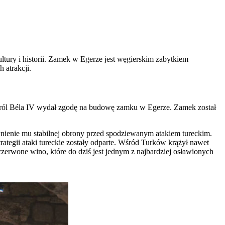
ultury i historii. Zamek w Egerze jest węgierskim zabytkiem
 atrakcji.
ro król Béla IV wydał zgodę na budowę zamku w Egerze. Zamek został
nienie mu stabilnej obrony przed spodziewanym atakiem tureckim.
tegii ataki tureckie zostały odparte. Wśród Turków krążył nawet
 czerwone wino, które do dziś jest jednym z najbardziej osławionych