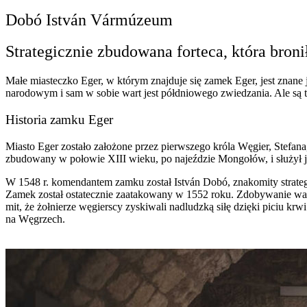
Dobó István Vármúzeum
Strategicznie zbudowana forteca, która broni
Małe miasteczko Eger, w którym znajduje się zamek Eger, jest znane j
narodowym i sam w sobie wart jest półdniowego zwiedzania. Ale są tu 
Historia zamku Eger
Miasto Eger zostało założone przez pierwszego króla Węgier, Stefana
zbudowany w połowie XIII wieku, po najeździe Mongołów, i służył j
W 1548 r. komendantem zamku został István Dobó, znakomity strateg
Zamek został ostatecznie zaatakowany w 1552 roku. Zdobywanie wałów
mit, że żołnierze węgierscy zyskiwali nadludzką siłę dzięki piciu krw
na Węgrzech.