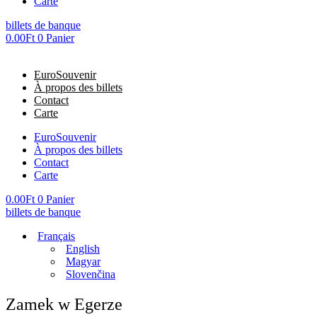
Carte
billets de banque
0.00
Ft
0
Panier
EuroSouvenir
À propos des billets
Contact
Carte
EuroSouvenir
À propos des billets
Contact
Carte
0.00
Ft
0
Panier
billets de banque
Français
English
Magyar
Slovenčina
Zamek w Egerze