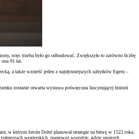
dzony, więc trzeba było go odbudować. Zwiększyło to zarówno liczbę
ona 91 lat.
cką, a także wznieść jeden z najsłynniejszych zabytków Egeru –
zamku zostanie otwarta wystawa poświęcona fascynującej historii
ot, w którym István Dobó planował strategie na bitwę w 1522 roku.
ołnierzach węgierskich, ponieważ wszędzie, gdzie spojrzeli,