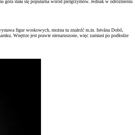
mu góra stała się popularna wśród pielgrzymów. Jednak w odróżnieniu
wystawa figur woskowych, można tu znaleźć m.in. Istvána Dobó,
zamku. Wnętrze jest prawie nienaruszone, więc zamiast po podłodze