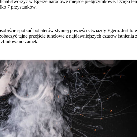
er chciał stworzyć w Egerze narodowe miejsce pielgrzymkowe. Dzięki te
ylko 7 przystanków.
obiście spotkać bohaterów słynnej powieści Gwiazdy Egeru. Jest to 
baczyć tajne przejście tunelowe z najdawniejszych czasów istnienia 
m zbudowano zamek.