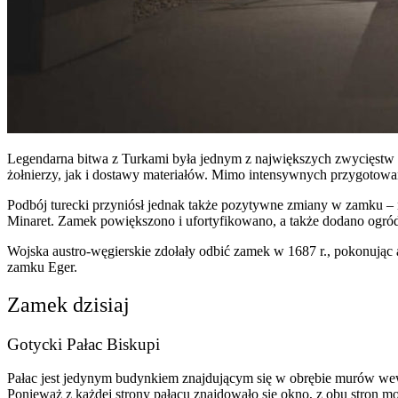
Legendarna bitwa z Turkami była jednym z największych zwycięstw W
żołnierzy, jak i dostawy materiałów. Mimo intensywnych przygotowań 
Podbój turecki przyniósł jednak także pozytywne zmiany w zamku – 
Minaret. Zamek powiększono i ufortyfikowano, a także dodano ogró
Wojska austro-węgierskie zdołały odbić zamek w 1687 r., pokonując 
zamku Eger.
Zamek dzisiaj
Gotycki Pałac Biskupi
Pałac jest jedynym budynkiem znajdującym się w obrębie murów wewn
Ponieważ z każdej strony pałacu znajdowało się okno, z obu stron m