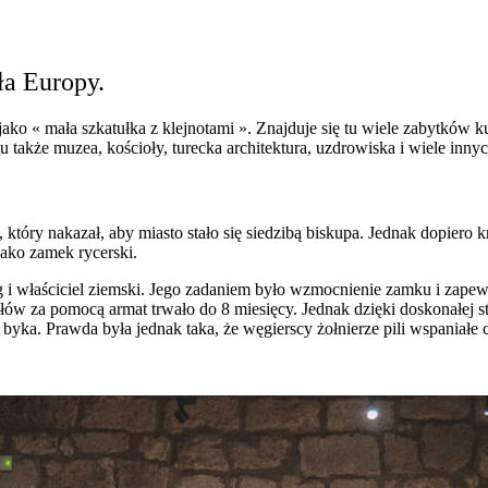
ła Europy.
ako « mała szkatułka z klejnotami ». Znajduje się tu wiele zabytków k
także muzea, kościoły, turecka architektura, uzdrowiska i wiele innych
, który nakazał, aby miasto stało się siedzibą biskupa. Jednak dopie
ako zamek rycerski.
 i właściciel ziemski. Jego zadaniem było wzmocnienie zamku i zapew
 za pomocą armat trwało do 8 miesięcy. Jednak dzięki doskonałej stra
i byka. Prawda była jednak taka, że węgierscy żołnierze pili wspaniałe