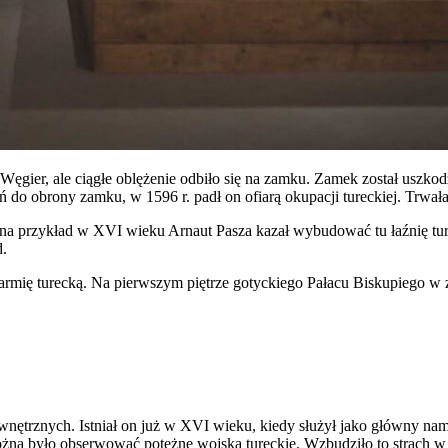
ęgier, ale ciągłe oblężenie odbiło się na zamku. Zamek został uszko
do obrony zamku, w 1596 r. padł on ofiarą okupacji tureckiej. Trwała 
na przykład w XVI wieku Arnaut Pasza kazał wybudować tu łaźnię ture
d.
armię turecką. Na pierwszym piętrze gotyckiego Pałacu Biskupiego w 
ętrznych. Istniał on już w XVI wieku, kiedy służył jako główny nami
ożna było obserwować potężne wojska tureckie. Wzbudziło to strach w ż