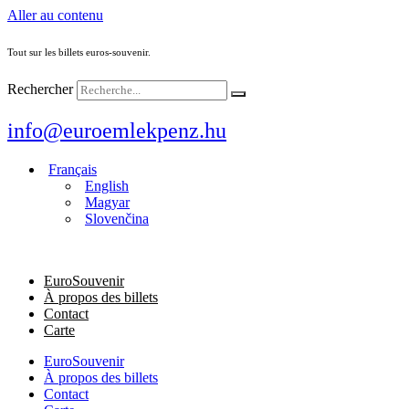
Aller au contenu
Tout sur les billets euros-souvenir.
Rechercher
info@euroemlekpenz.hu
Français
English
Magyar
Slovenčina
EuroSouvenir
À propos des billets
Contact
Carte
EuroSouvenir
À propos des billets
Contact