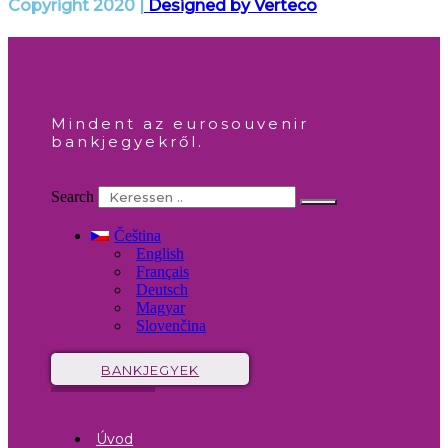
Copyright 2020 |
Designed by Verteco
Mindent az eurosouvenir
bankjegyekről.
Search
Čeština
English
Français
Deutsch
Magyar
Slovenčina
BANKJEGYEK
Úvod