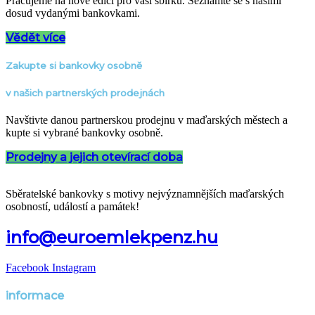
Pracujeme na nové edici pro vaši sbírku. Seznamte se s našimi
dosud vydanými bankovkami.
Vědět více
Zakupte si bankovky osobně
v našich partnerských prodejnách
Navštivte danou partnerskou prodejnu v maďarských městech a
kupte si vybrané bankovky osobně.
Prodejny a jejich otevírací doba
Sběratelské bankovky s motivy nejvýznamnějších maďarských
osobností, událostí a památek!
info@euroemlekpenz.hu
Facebook
Instagram
informace