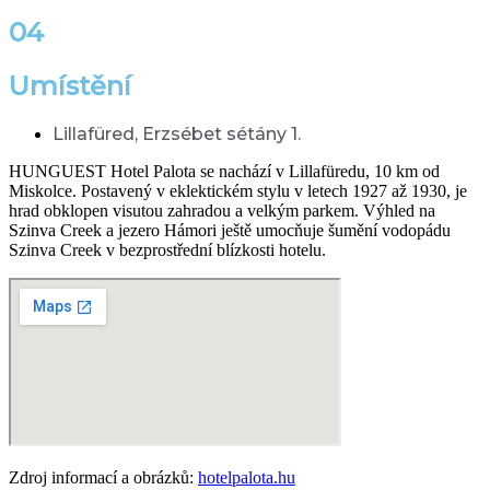
04
Umístění
Lillafüred, Erzsébet sétány 1.
HUNGUEST Hotel Palota se nachází v Lillafüredu, 10 km od
Miskolce. Postavený v eklektickém stylu v letech 1927 až 1930, je
hrad obklopen visutou zahradou a velkým parkem. Výhled na
Szinva Creek a jezero Hámori ještě umocňuje šumění vodopádu
Szinva Creek v bezprostřední blízkosti hotelu.
Zdroj informací a obrázků:
hotelpalota.hu