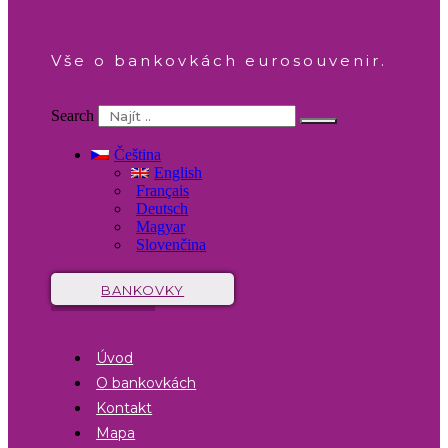
Vše o bankovkách eurosouvenir.
Search
Čeština
English
Français
Deutsch
Magyar
Slovenčina
BANKOVKY
Úvod
O bankovkách
Kontakt
Mapa