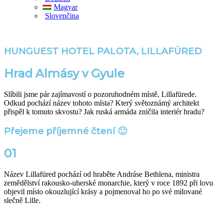
Magyar
Slovenčina
HUNGUEST HOTEL PALOTA, LILLAFÜRED
Hrad Almásy v Gyule
Slíbili jsme pár zajímavostí o pozoruhodném místě, Lillafürede.
Odkud pochází název tohoto místa? Který světoznámý architekt
přispěl k tomuto skvostu? Jak ruská armáda zničila interiér hradu?
Přejeme příjemné čtení 🙂
01
Název Lillafüred pochází od hraběte Andráse Bethlena, ministra
zemědělství rakousko-uherské monarchie, který v roce 1892 při lovu
objevil místo okouzlující krásy a pojmenoval ho po své milované
slečně Lille.