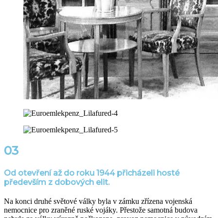
03
Od otevření až do roku 1944 přicházeli hosté
především z dobových elit.
Na konci druhé světové války byla v zámku zřízena vojenská
nemocnice pro zraněné ruské vojáky. Přestože samotná budova