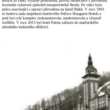
nebyla za války výrazně poškozena, provoz nemocnice v původním
luxusním vybavení způsobil nenapravitelné škody. Po válce byla
práva související s operací převedena na lázně Bükk. V roce 1993
se budova stala majetkem hotelového řetězce Hunguest Hotels a
poté byl celý komplex zrekonstruován, modernizován a výrazně
rozšířen. V roce 2015 byl hotel Palota zařazen do maďarského
národního kulturního dědictví.