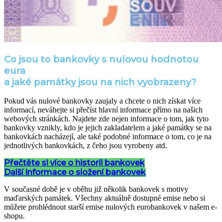
Co jsou to bankovky s nulovou hodnotou
eura
a jaké památky jsou na nich vyobrazeny?
Pokud vás nulové bankovky zaujaly a chcete o nich získat více
informací, neváhejte si přečíst hlavní informace přímo na našich
webových stránkách. Najdete zde nejen informace o tom, jak tyto
bankovky vznikly, kdo je jejich zakladatelem a jaké památky se na
bankovkách nacházejí, ale také podobné informace o tom, co je na
jednotlivých bankovkách, z čeho jsou vyrobeny atd.
Přečtěte si více o historii bankovek
Další informace o složení bankovek
V současné době je v oběhu již několik bankovek s motivy
maďarských památek. Všechny aktuálně dostupné emise nebo si
můžete prohlédnout starší emise nulových eurobankovek v našem e-
shopu.