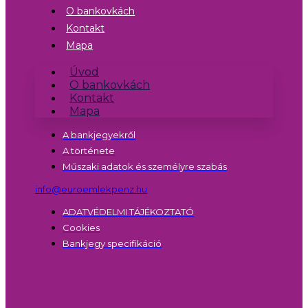
O bankovkách
Kontakt
Mapa
Úvod
O bankovkách
Kontakt
Mapa
A bankjegyekről
A története
Műszaki adatok és személyre szabás
info@euroemlekpenz.hu
ADATVÉDELMI TÁJÉKOZTATÓ
Cookies
Bankjegy specifikáció