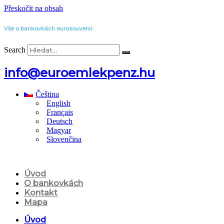
Přeskočit na obsah
Vše o bankovkách eurosouvenir.
Search
info@euroemlekpenz.hu
Čeština
English
Français
Deutsch
Magyar
Slovenčina
Úvod
O bankovkách
Kontakt
Mapa
Úvod