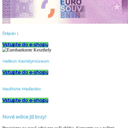
Štěpán I.
Vstupte do e-shopu
Helikon Kastélymúzeum
Vstupte do e-shopu
Navštivte Maďarsko
Vstupte do e-shopu
Nové edice již brzy!