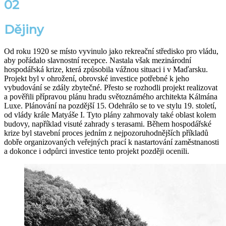
02
Dějiny
Od roku 1920 se místo vyvinulo jako rekreační středisko pro vládu,
aby pořádalo slavnostní recepce. Nastala však mezinárodní
hospodářská krize, která způsobila vážnou situaci i v Maďarsku.
Projekt byl v ohrožení, obrovské investice potřebné k jeho
vybudování se zdály zbytečné. Přesto se rozhodli projekt realizovat
a pověřili přípravou plánu hradu světoznámého architekta Kálmána
Luxe. Plánování na pozdější 15. Odehrálo se to ve stylu 19. století,
od vlády krále Matyáše I. Tyto plány zahrnovaly také oblast kolem
budovy, například visuté zahrady s terasami. Během hospodářské
krize byl stavební proces jedním z nejpozoruhodnějších příkladů
dobře organizovaných veřejných prací k nastartování zaměstnanosti
a dokonce i odpůrci investice tento projekt později ocenili.