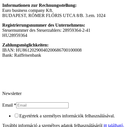
Informationen zur Rechnungsstellung:
Euro business company Kft.
BUDAPEST, RÓMER FLÓRIS UTCA 8/B. 3.em. 1024
Registrierungsnummer des Unternehmens:
Steuernummer des Steuerzahlers: 28959364-2-41
HU28959364
Zahlungsmöglichkeiten:
IBAN: HU86120290040200686700100008
Bank: Raiffeisenbank
Newsletter
Email
*
Egyetértek a személyes információk felhasználásával.
További információ a személyes adatok felhasználásáról
itt található.