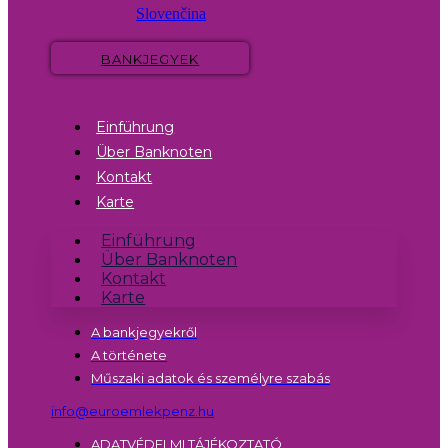
Slovenčina
BANKJEGYEK
Einführung
Über Banknoten
Kontakt
Karte
Einführung
Über Banknoten
Kontakt
Karte
A bankjegyekről
A története
Műszaki adatok és személyre szabás
info@euroemlekpenz.hu
ADATVÉDELMI TÁJÉKOZTATÓ