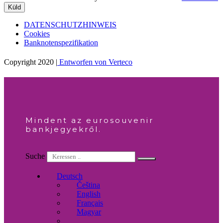
Küld
DATENSCHUTZHINWEIS
Cookies
Banknotenspezifikation
Copyright 2020 |
Entworfen von Verteco
Mindent az eurosouvenir
bankjegyekről.
Suche
Deutsch
Čeština
English
Français
Magyar