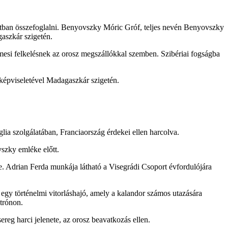
atban összefoglalni. Benyovszky Móric Gróf, teljes nevén Benyovszky
aszkár szigetén.
emesi felkelésnek az orosz megszállókkal szemben. Szibériai fogságba
 képviseletével Madagaszkár szigetén.
lia szolgálatában, Franciaország érdekei ellen harcolva.
szky emléke előtt.
. Adrian Ferda munkája látható a Visegrádi Csoport évfordulójára
gy történelmi vitorláshajó, amely a kalandor számos utazására
trónon.
reg harci jelenete, az orosz beavatkozás ellen.