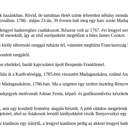
k hazánkban. Rövid, de tartalmas életét szinte lehetetlen néhány mond
rosában. 1786. május 23-án, 39 évesen halt meg egy harc során Madag
lengyel hadsereghez csatlakozott. Részese volt az 1767. évi lengyel n
lé menekült, így az első európaiként megelőzte a híres James Cookot.
király tábornoki ranggal ruházta fel, valamint megbízta Franciaország
ondott rangjáról.
n elnökkel, baráti kapcsolatot ápolt Benjamin Franklinnel.
ián át a Karib-térségig. 1785-ben visszatért Madagaszkárra, ezúttal Ang
t Madagaszkáron, 1786-ban. Ma a szigeten egy szobor tiszteleg Benyov
ankjegyek motívumát Adrian Ferda, képző- és grafikusművész készítette
mi egy korabeli festmény alapján készült. A jobb oldalon megjelenik e
jelenet, ahol az őslakosok leendő királyukként viszik Benyovszkyt egy 
kiadáson egy iránytű, a lengyel kiadáson pedig az akkori lengyel hadse