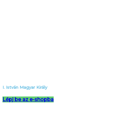
I. István Magyar Király
Lépj be az e-shopba