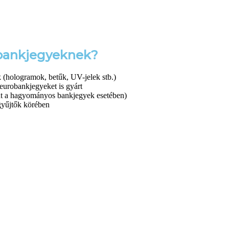
s bankjegyeknek?
k (hologramok, betűk, UV-jelek stb.)
eurobankjegyeket is gyárt
t a hagyományos bankjegyek esetében)
gyűjtők körében