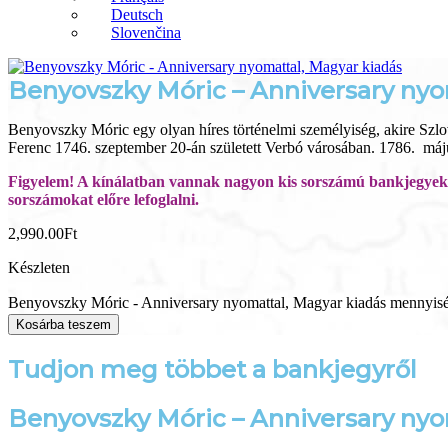
Deutsch
Slovenčina
Benyovszky Móric – Anniversary nyo
Benyovszky Móric egy olyan híres történelmi személyiség, akire S
Ferenc 1746. szeptember 20-án született Verbó városában. 1786. máj
Figyelem! A kínálatban vannak nagyon kis sorszámú bankjegyek.
sorszámokat előre lefoglalni.
2,990.00
Ft
Készleten
Benyovszky Móric - Anniversary nyomattal, Magyar kiadás mennyis
Kosárba teszem
Tudjon meg többet a bankjegyről
Benyovszky Móric – Anniversary nyo