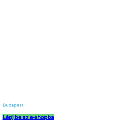
Budapest
Lépj be az e-shopba