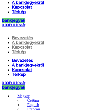
A bankjegyekről
Kapcsolat
Térkép
bankjegyek
0.00
Ft
0
Kosár
Bevezetés
A bankjegyekről
Kapcsolat
Térkép
Bevezetés
A bankjegyekről
Kapcsolat
Térkép
0.00
Ft
0
Kosár
bankjegyek
Magyar
Čeština
English
Français