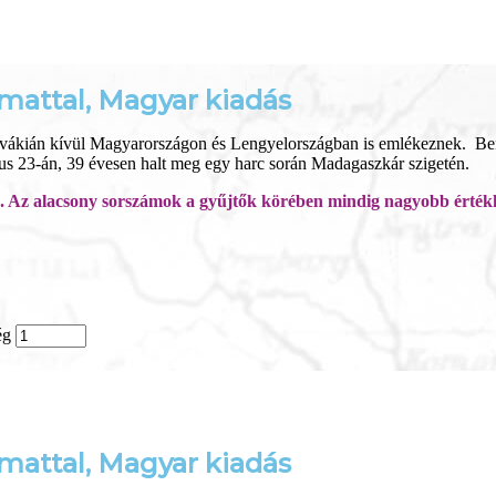
mattal, Magyar kiadás
zlovákián kívül Magyarországon és Lengyelországban is emlékeznek. 
us 23-án, 39 évesen halt meg egy harc során Madagaszkár szigetén.
 Az alacsony sorszámok a gyűjtők körében mindig nagyobb értékkel
ég
mattal, Magyar kiadás