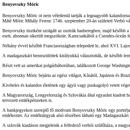
Benyovszky Móric
Benyovszky Móric ot nem véletlenül tartják a legnagyobb kalandorna
Máté Móric Mihály Ferenc 1746. szeptember 20-án született Verbó vá
Benyovszky tisztként szolgált az osztrák hadseregben, majd később a 
esett, ahonnan sikerült megszöknie. Kamcsatkából a Csendes-óceán fe
Néhány évvel később Franciaországban telepedett le, ahol XVI. Lajos 
A madagaszkári bennszülöttek királyukká választották, de később lem
Részt vett az amerikai polgárháborúban, találkozott George Washingto
Benyovszky Móric bejárta az egész világot, Kínától, Japánon és Brazíl
Kivételes és kalandos életének egy ágyú vagy puskagolyó vetett vége
A Magyarország, Lengyelország és Szlovákia által egyaránt kiadott b
tervezett emlékpénzeken is.
A bankjegyeken szereplő fő motívum Benyovszky Móric egy portréja, a
emlékeztet. Az emléktárgyak alsó részében látható egy Madagaszkári 
A szlovák kiadáson megjelenik a felfedező verbói szülőháza, a magyar 