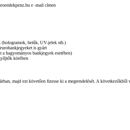
uroemlekpenz.hu e -mail címen
k (hologramok, betűk, UV-jelek stb.)
eurobankjegyeket is gyárt
t a hagyományos bankjegyek esetében)
gyűjtők körében
ztárban, majd ezt követően fizesse ki a megrendelését. A következőkből v