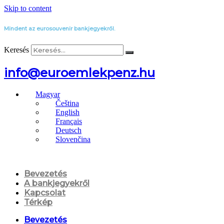
Skip to content
Mindent az eurosouvenir bankjegyekről.
Keresés
info@euroemlekpenz.hu
Magyar
Čeština
English
Français
Deutsch
Slovenčina
Bevezetés
A bankjegyekről
Kapcsolat
Térkép
Bevezetés