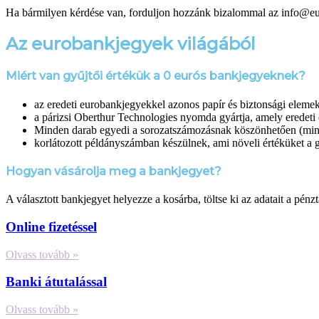
Ha bármilyen kérdése van, forduljon hozzánk bizalommal az info@e
Az eurobankjegyek világából
Miért van gyűjtői értékük a 0 eurós bankjegyeknek?
az eredeti eurobankjegyekkel azonos papír és biztonsági eleme
a párizsi Oberthur Technologies nyomda gyártja, amely eredeti 
Minden darab egyedi a sorozatszámozásnak köszönhetően (min
korlátozott példányszámban készülnek, ami növeli értéküket a 
Hogyan vásárolja meg a bankjegyet?
A választott bankjegyet helyezze a kosárba, töltse ki az adatait a pén
Online fizetéssel
Olvass tovább »
Banki átutalással
Olvass tovább »