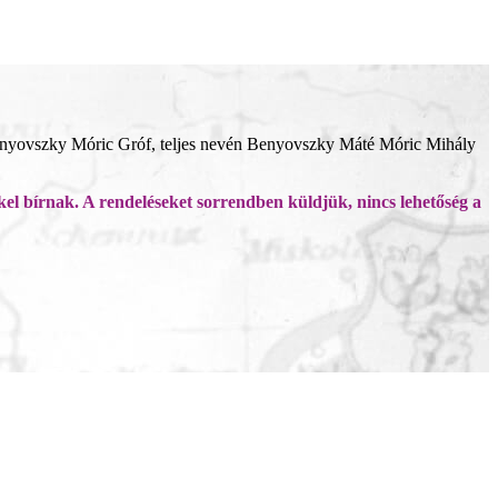
Benyovszky Móric Gróf, teljes nevén Benyovszky Máté Móric Mihály
 bírnak. A rendeléseket sorrendben küldjük, nincs lehetőség a