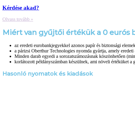
Kérdése akad?
Olvass tovább »
Miért van gyűjtői értékük a 0 euró
az eredeti eurobankjegyekkel azonos papír és biztonsági eleme
a párizsi Oberthur Technologies nyomda gyártja, amely eredeti 
Minden darab egyedi a sorozatszámozásnak köszönhetően (min
korlátozott példányszámban készülnek, ami növeli értéküket a 
Hasonló nyomatok és kiadások