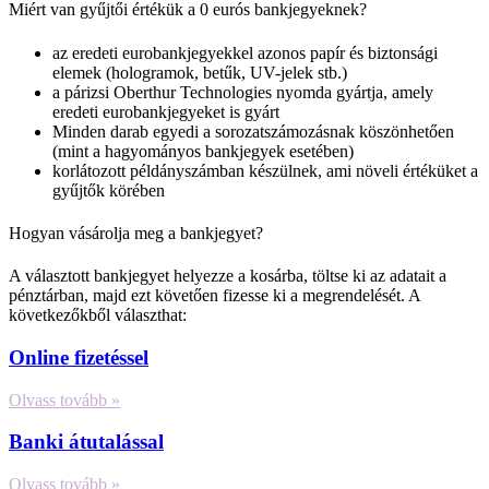
Miért van gyűjtői értékük a 0 eurós bankjegyeknek?
az eredeti eurobankjegyekkel azonos papír és biztonsági
elemek (hologramok, betűk, UV-jelek stb.)
a párizsi Oberthur Technologies nyomda gyártja, amely
eredeti eurobankjegyeket is gyárt
Minden darab egyedi a sorozatszámozásnak köszönhetően
(mint a hagyományos bankjegyek esetében)
korlátozott példányszámban készülnek, ami növeli értéküket a
gyűjtők körében
Hogyan vásárolja meg a bankjegyet?
A választott bankjegyet helyezze a kosárba, töltse ki az adatait a
pénztárban, majd ezt követően fizesse ki a megrendelését. A
következőkből választhat:
Online fizetéssel
Olvass tovább »
Banki átutalással
Olvass tovább »