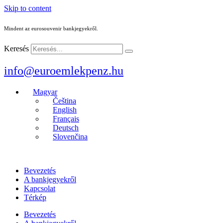
Skip to content
Mindent az eurosouvenir bankjegyekről.
Keresés
info@euroemlekpenz.hu
Magyar
Čeština
English
Français
Deutsch
Slovenčina
Bevezetés
A bankjegyekről
Kapcsolat
Térkép
Bevezetés