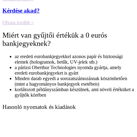
Kérdése akad?
Olvass tovább »
Miért van gyűjtői értékük a 0 eurós
bankjegyeknek?
az eredeti eurobankjegyekkel azonos papír és biztonsági
elemek (hologramok, betűk, UV-jelek stb.)
a párizsi Oberthur Technologies nyomda gyártja, amely
eredeti eurobankjegyeket is gyárt
Minden darab egyedi a sorozatszámozásnak köszönhetően
(mint a hagyományos bankjegyek esetében)
korlátozott példányszámban készülnek, ami növeli értéküket a
gyűjtők körében
Hasonló nyomatok és kiadások