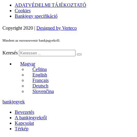
ADATVÉDELMI TÁJÉKOZTATÓ
Cookies
Bankjegy specifikáció
Copyright 2020 |
Designed by Verteco
Mindent az eurosouvenir bankjegyekről.
Keresés
Magyar
Čeština
English
Français
Deutsch
Slovenčina
bankjegyek
Bevezetés
A bankjegyekről
Kapcsolat
Térkép