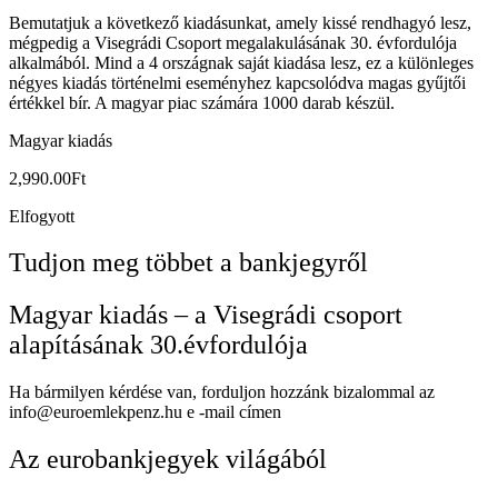
Bemutatjuk a következő kiadásunkat, amely kissé rendhagyó lesz,
mégpedig a Visegrádi Csoport megalakulásának 30. évfordulója
alkalmából. Mind a 4 országnak saját kiadása lesz, ez a különleges
négyes kiadás történelmi eseményhez kapcsolódva magas gyűjtői
értékkel bír. A magyar piac számára 1000 darab készül.
Magyar kiadás
2,990.00
Ft
Elfogyott
Tudjon meg többet a bankjegyről
Magyar kiadás – a Visegrádi csoport
alapításának 30.évfordulója
Ha bármilyen kérdése van, forduljon hozzánk bizalommal az
info@euroemlekpenz.hu e -mail címen
Az eurobankjegyek világából