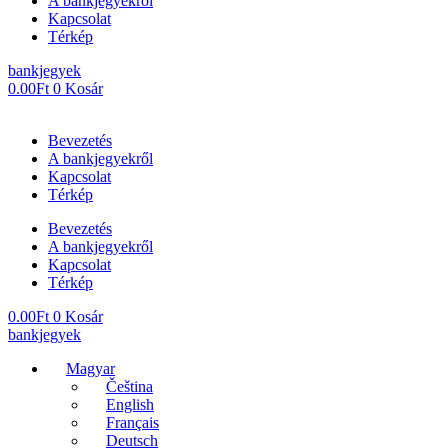
A bankjegyekről
Kapcsolat
Térkép
bankjegyek
0.00
Ft
0
Kosár
Bevezetés
A bankjegyekről
Kapcsolat
Térkép
Bevezetés
A bankjegyekről
Kapcsolat
Térkép
0.00
Ft
0
Kosár
bankjegyek
Magyar
Čeština
English
Français
Deutsch