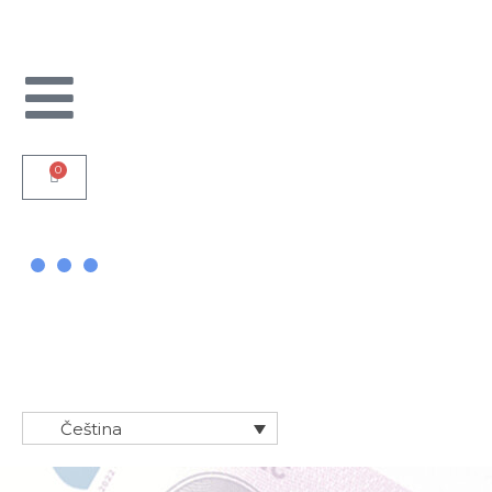
Přeskočit
na
obsah
0
bankovky
Čeština