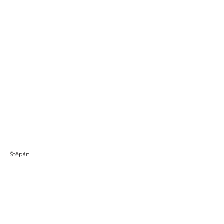
Štěpán I.
Vstupte do e-shopu