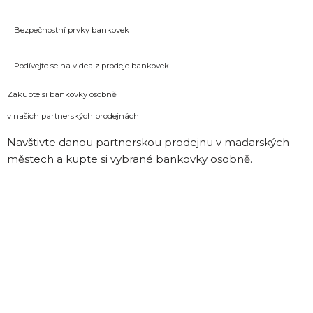
Bezpečnostní prvky bankovek
Podívejte se na videa z prodeje bankovek.
Zakupte si bankovky osobně
v našich partnerských prodejnách
Navštivte danou partnerskou prodejnu v maďarských
městech a kupte si vybrané bankovky osobně.
Prodejny a jejich otevírací doba