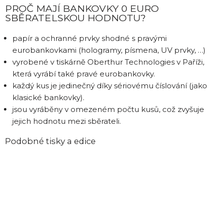
PROČ MAJÍ BANKOVKY 0 EURO
SBĚRATELSKOU HODNOTU?
papír a ochranné prvky shodné s pravými
eurobankovkami (hologramy, písmena, UV prvky, …)
vyrobené v tiskárně Oberthur Technologies v Paříži,
která vyrábí také pravé eurobankovky.
každý kus je jedinečný díky sériovému číslování (jako
klasické bankovky).
jsou vyráběny v omezeném počtu kusů, což zvyšuje
jejich hodnotu mezi sběrateli.
Podobné tisky a edice