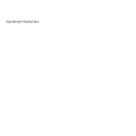
Navštivte Maďarsko
Vstupte do e-shopu