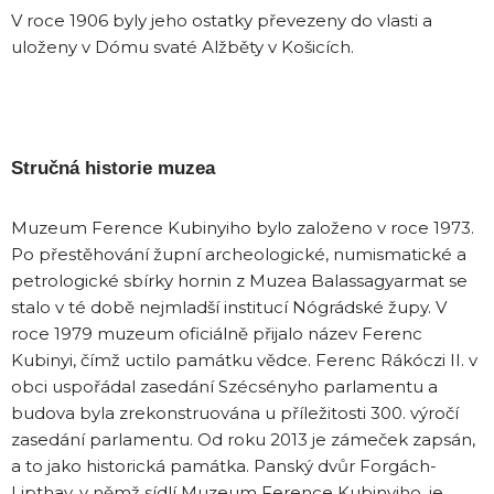
V roce 1906 byly jeho ostatky převezeny do vlasti a
uloženy v Dómu svaté Alžběty v Košicích.
Stručná historie muzea
Muzeum Ference Kubinyiho bylo založeno v roce 1973.
Po přestěhování župní archeologické, numismatické a
petrologické sbírky hornin z Muzea Balassagyarmat se
stalo v té době nejmladší institucí Nógrádské župy. V
roce 1979 muzeum oficiálně přijalo název Ferenc
Kubinyi, čímž uctilo památku vědce. Ferenc Rákóczi II. v
obci uspořádal zasedání Szécsényho parlamentu a
budova byla zrekonstruována u příležitosti 300. výročí
zasedání parlamentu. Od roku 2013 je zámeček zapsán,
a to jako historická památka. Panský dvůr Forgách-
Lipthay, v němž sídlí Muzeum Ference Kubinyiho, je