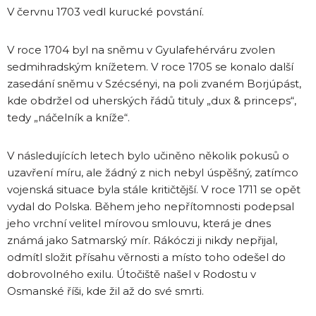
V červnu 1703 vedl kurucké povstání.
V roce 1704 byl na sněmu v Gyulafehérváru zvolen
sedmihradským knížetem. V roce 1705 se konalo další
zasedání sněmu v Szécsényi, na poli zvaném Borjúpást,
kde obdržel od uherských řádů tituly „dux & princeps“,
tedy „náčelník a kníže“.
V následujících letech bylo učiněno několik pokusů o
uzavření míru, ale žádný z nich nebyl úspěšný, zatímco
vojenská situace byla stále kritičtější. V roce 1711 se opět
vydal do Polska. Během jeho nepřítomnosti podepsal
jeho vrchní velitel mírovou smlouvu, která je dnes
známá jako Satmarský mír. Rákóczi ji nikdy nepřijal,
odmítl složit přísahu věrnosti a místo toho odešel do
dobrovolného exilu. Útočiště našel v Rodostu v
Osmanské říši, kde žil až do své smrti.