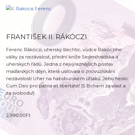
FRANTIŠEK II. RÁKÓCZI
Ferenc Rákóczi, uherský šlechtic, vůdce Rákócziho
války za nezávislost, přední kníže Sedmihradska a
uherských řádů. Jedna z nejvýraznějších postav
maďarských dějin, která usilovala o znovuzískání
nezávislosti Uher na habsburském útlaku. Jeho heslo:
Cum Deo pro patria et libertate! (S Bohem za vlast a
za svobodu!)
2,990.00
Ft