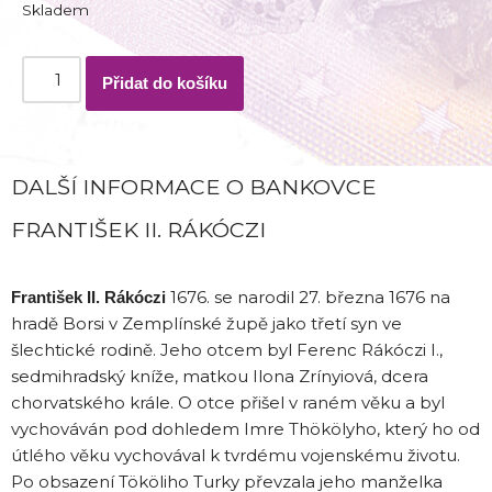
Skladem
Přidat do košíku
DALŠÍ INFORMACE O BANKOVCE
FRANTIŠEK II. RÁKÓCZI
1676. se narodil 27. března 1676 na
František II. Rákóczi
hradě Borsi v Zemplínské župě jako třetí syn ve
šlechtické rodině. Jeho otcem byl Ferenc Rákóczi I.,
sedmihradský kníže, matkou Ilona Zrínyiová, dcera
chorvatského krále. O otce přišel v raném věku a byl
vychováván pod dohledem Imre Thökölyho, který ho od
útlého věku vychovával k tvrdému vojenskému životu.
Po obsazení Tököliho Turky převzala jeho manželka