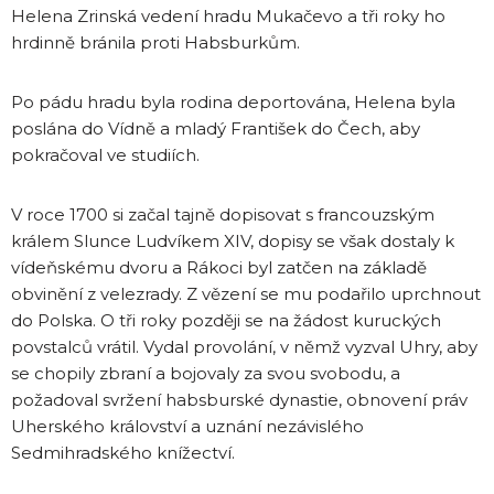
Helena Zrinská vedení hradu Mukačevo a tři roky ho
hrdinně bránila proti Habsburkům.
Po pádu hradu byla rodina deportována, Helena byla
poslána do Vídně a mladý František do Čech, aby
pokračoval ve studiích.
V roce 1700 si začal tajně dopisovat s francouzským
králem Slunce Ludvíkem XIV, dopisy se však dostaly k
vídeňskému dvoru a Rákoci byl zatčen na základě
obvinění z velezrady. Z vězení se mu podařilo uprchnout
do Polska. O tři roky později se na žádost kuruckých
povstalců vrátil. Vydal provolání, v němž vyzval Uhry, aby
se chopily zbraní a bojovaly za svou svobodu, a
požadoval svržení habsburské dynastie, obnovení práv
Uherského království a uznání nezávislého
Sedmihradského knížectví.