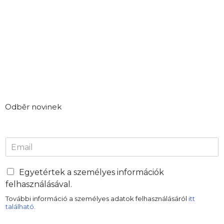
Odběr novinek
E
m
a
i
Egyetértek a személyes információk
l
felhasználásával.
*
További információ a személyes adatok felhasználásáról
itt
található.