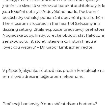
jedním ze skvostů venkovské barokní architektury, kde
jsou k vidění detaily středověkého hradu. Podzemní
pozůstatky odhalují pohraniční opevnění proti Turkům.
The museum is located in the heart of Szécsény, in a
dazzling setting. „Stálé expozice představují prehistorii
Nógrádské župy, hrady, turecké období, stát Rákóczi a
ženskou suitu 19. století, stejně jako historii hradu a
loveckou výstavu“ – Dr. Gábor Limbacher, ředitel.
V případě jakýchkoli dotazů nás prosím kontaktujte na
e-mailové adrese info@euroemlekpenz.hu.
Proč mají bankovky 0 euro sběratelskou hodnotu?