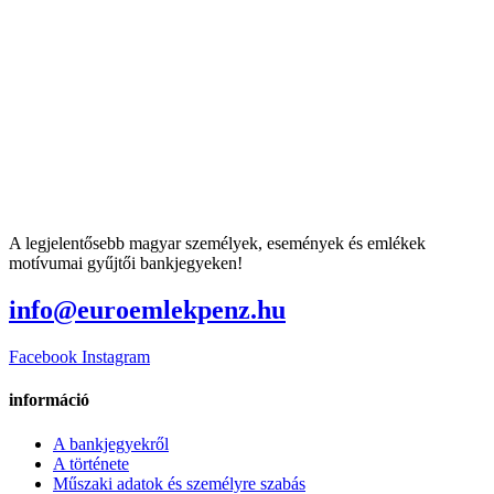
A legjelentősebb magyar személyek, események és emlékek
motívumai gyűjtői bankjegyeken!
info@euroemlekpenz.hu
Facebook
Instagram
információ
A bankjegyekről
A története
Műszaki adatok és személyre szabás