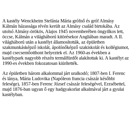
A kastély Wenckheim Stefánia Mária grófnő és gróf Almásy
Kálmán házassága révén került az Almásy család birtokába. Az
utolsó Almásy-örökös, Alajos 1945 novemberében öngyilkos lett,
öccse, Kálmán a világháború kitörésekor Angliában maradt. A II.
világháború után a kastélyt államosították, az épületben
szakmunkásképző iskolát, ápolónőképző szakiskolát és kollégiumot,
majd csecsemőotthont helyeztek el. Az 1960-as években a
kastélypark nagyobb részén termálfürdőt alakítottak ki. A kastélyt az
1990-es években fokozatosan kiürítették.
Az épületben három alkalommal járt uralkodó; 1807-ben I. Ferenc
és lánya, Mária Ludovika (Napóleon francia császár későbbi
felesége), 1857-ben Ferenc József császár feleségével, Erzsébettel,
majd 1876-ban ugyan ő egy hadgyakorlat alkalmával járt a gyulai
kastélyban.