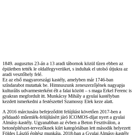
1849. augusztus 23-án a 13 aradi tábornok közül tízen ebben az
épületben tették le oldalfegyverüket, s indultak el utolsó útjukra az
aradi vesztőhely felé.
Ez az első magyarországi kastély, amelyben már 1746-ban
színdarabot mutattak be. Himnuszunk zeneszerzőjének nagyapja
kulturális udvarmesterként élt a falai között – s maga Erkel Ferenc is
gyakran megfordult itt. Munkácsy Mihály a gyulai kastélyban
kezdett ismerkedni a festészettel Szamossy Elek keze alatt.
A 2016 márciusára befejeződött felújítást követően 2017-ben a
példaadó műemlék-felújításért járó ICOMOS-díjat nyert a gyulai
Almásy-kastély. Ugyanabban az évben a Beton Fesztiválon, a
betonépítészet-tervezőknek kiírt kategóriában lett második helyezett
Földes László építész munkája. 2018-ban a Gyulai Almásy-kastély