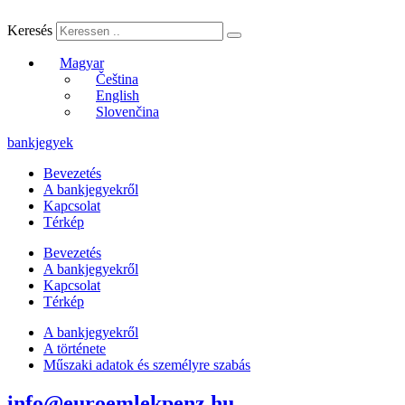
Keresés
Magyar
Čeština
English
Slovenčina
bankjegyek
Bevezetés
A bankjegyekről
Kapcsolat
Térkép
Bevezetés
A bankjegyekről
Kapcsolat
Térkép
A bankjegyekről
A története
Műszaki adatok és személyre szabás
info@euroemlekpenz.hu