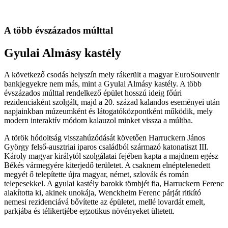
A több évszázados múlttal
Gyulai Almásy kastély
A következő csodás helyszín mely rákerült a magyar EuroSouvenir
bankjegyekre nem más, mint a Gyulai Almásy kastély. A több
évszázados múlttal rendelkező épület hosszú ideig főúri
rezidenciaként szolgált, majd a 20. század kalandos eseményei után
napjainkban múzeumként és látogatóközpontként működik, mely
modern interaktív módom kalauzol minket vissza a múltba.
A török hódoltság visszahúzódását követően Harruckern János
György felső-ausztriai iparos családból származó katonatiszt III.
Károly magyar királytól szolgálatai fejében kapta a majdnem egész
Békés vármegyére kiterjedő területet. A csaknem elnéptelenedett
megyét ő telepítette újra magyar, német, szlovák és román
telepesekkel. A gyulai kastély barokk tömbjét fia, Harruckern Ferenc
alakította ki, akinek unokája, Wenckheim Ferenc párját ritkító
nemesi rezidenciává bővítette az épületet, mellé lovardát emelt,
parkjába és télikertjébe egzotikus növényeket ültetett.