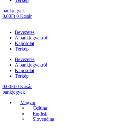
Térkép
bankjegyek
0.00
Ft
0
Kosár
Bevezetés
A bankjegyekről
Kapcsolat
Térkép
Bevezetés
A bankjegyekről
Kapcsolat
Térkép
0.00
Ft
0
Kosár
bankjegyek
Magyar
Čeština
English
Slovenčina